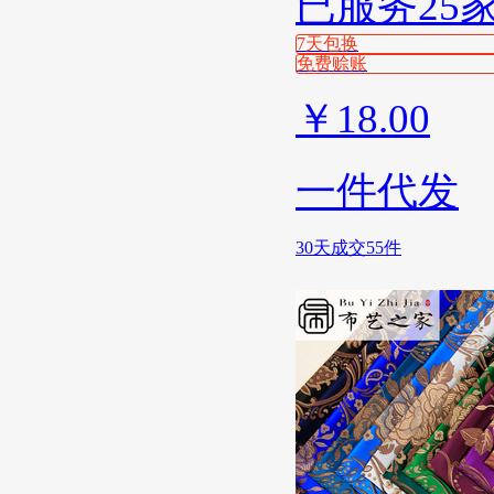
已服务25
7天包换
免费赊账
￥
18.00
一件代发
30天成交55件