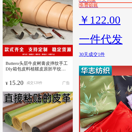
免费赊账
￥
122.00
一件代发
30天成交1件
Buttero头层牛皮树膏皮摔纹手工
DIy箱包皮料植鞣皮原胚平纹
皮
革
15.20
广告
成交
120
件
¥