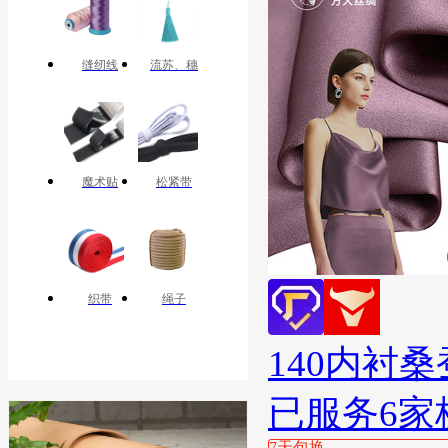
缝纫线
流苏、穗
魔术贴
松紧带
织带
绳子
140内衬
已服务6家
7天包换