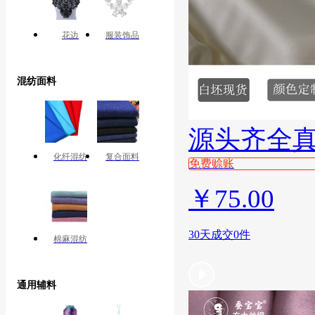
花边
服装饰品
混纺面料
源头齐全
化纤混纺
复合面料
免费赊账
￥
75.00
30天成交0件
棉麻混纺
通用辅料