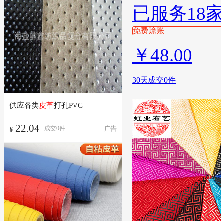
已服务18
免费赊账
￥
48.00
30天成交0件
供应各类
皮革
打孔PVC
22.04
广告
成交
0
件
¥