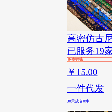
高密仿古
已服务19
免费赊账
￥
15.00
一件代发
30天成交0件