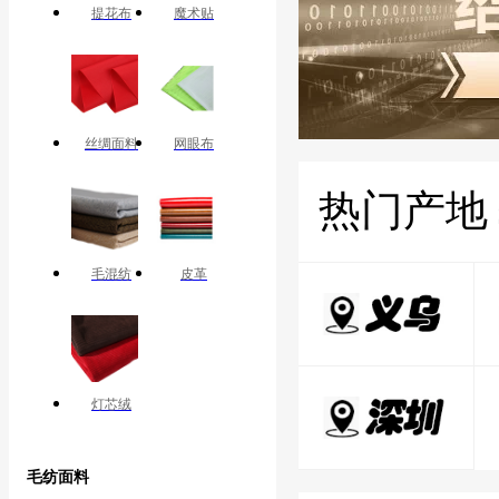
提花布
魔术贴
丝绸面料
网眼布
热门产地
毛混纺
皮革
灯芯绒
毛纺面料