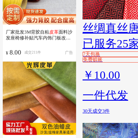
丝绸真丝
厂家批发3M背胶自粘
皮革
面料沙
发座椅修补贴汽车内饰门板改装
已服务25
皮革
8.00
广告
成交
211
件
¥
7天包换
免费赊账
￥
10.00
一件代发
30天成交3件