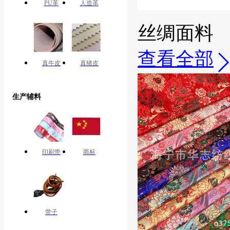
PU革
人造革
丝绸面料
查看全部
真牛皮
真猪皮
生产辅料
印刷带
商标
带子