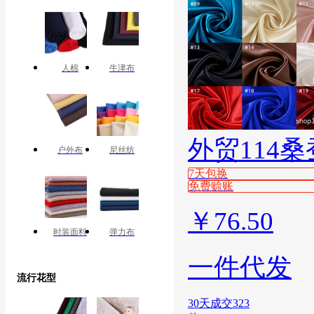
人棉
牛津布
外贸114
户外布
尼丝纺
7天包换
免费赊账
￥
76.50
时装面料
弹力布
一件代发
流行花型
30天成交323