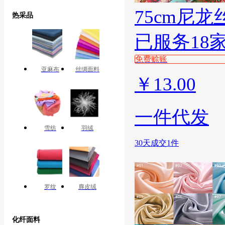
75cm尼
热采品
已服务18
免费赊账
亚麻布
丝绸面料
￥
13.00
一件代发
雪纺
羽绒
30天成交1件
罗纹
麂皮绒
化纤面料