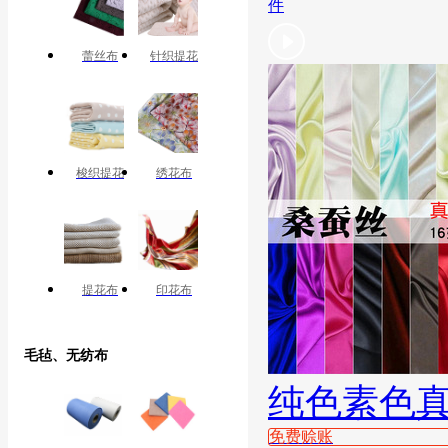
件
蕾丝布
针织提花
梭织提花
绣花布
提花布
印花布
毛毡、无纺布
纯色素色
免费赊账