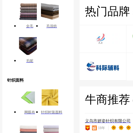
热门品牌
全毛
毛混纺
毛呢
针织面料
牛商推荐
网眼布
针织时装面料
义乌市妍姿针织有限公司
18
年