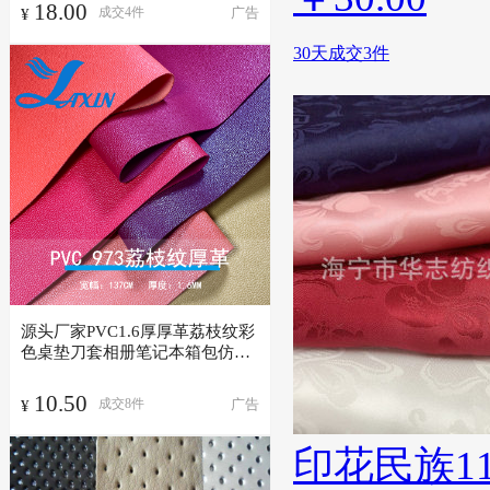
18.00
广告
成交
4
件
¥
30天成交3件
源头厂家PVC1.6厚厚革荔枝纹彩
色桌垫刀套相册笔记本箱包仿棉
绒底
10.50
广告
成交
8
件
¥
印花民族1