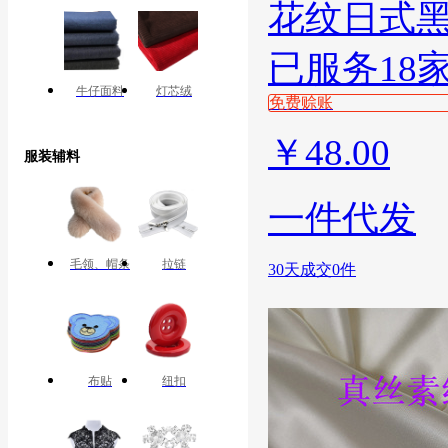
花纹日式
已服务18
牛仔面料
灯芯绒
免费赊账
￥
48.00
服装辅料
一件代发
毛领、帽条
拉链
30天成交0件
布贴
纽扣