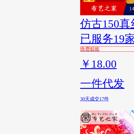
仿古150
已服务19
免费赊账
￥
18.00
一件代发
30天成交17件