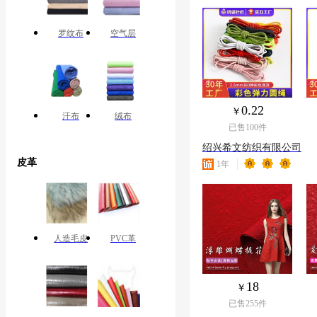
罗纹布
空气层
0.22
汗布
绒布
已售
100
件
绍兴希文纺织有限公司
皮革
1
年
人造毛皮
PVC革
18
已售
255
件