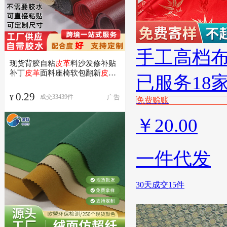
手工高档
现货背胶自粘
皮革
料沙发修补贴
补丁
皮革
面料座椅软包翻新
皮革
已服务18
修复
0.29
广告
成交
33439
件
¥
免费赊账
￥
20.00
一件代发
30天成交15件