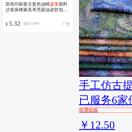
双色印刷复古套色油蜡
皮革
面料
沙发座椅家具革亮面油皮软包装
饰革
5.32
广告
成交
518
件
¥
手工仿古
已服务6家
免费赊账
￥
12.50