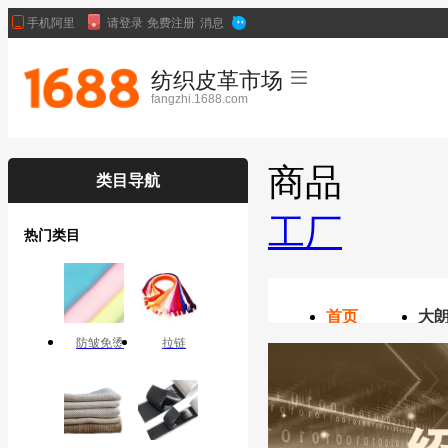
纺织皮革市场
fangzhi.1688.com
商品
类目导航
工厂
热门类目
首页
大
防皱免烫
拉链
义乌辅料