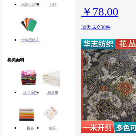
水刺无纺布
毛毡
￥
78.00
30天成交30件
针刺无纺布
棉类面料
床品面料
棉坯布
帆布
纱布