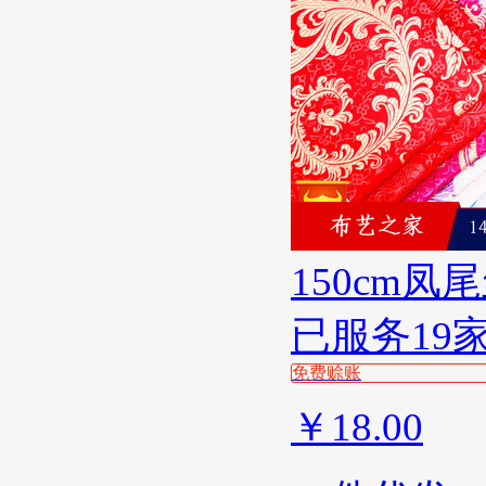
150cm
已服务19
免费赊账
￥
18.00