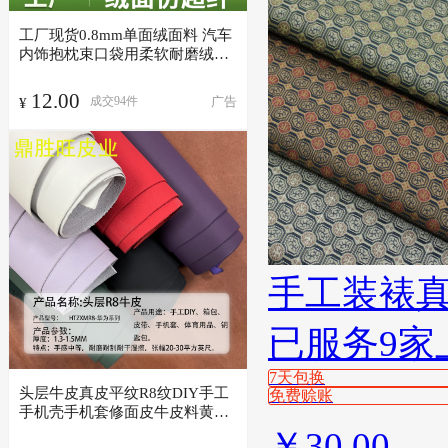
工厂现货0.8mm单面绒面料 汽车
内饰抱枕束口袋用柔软耐磨绒面
超纤
12.00
广告
成交
94
件
¥
手工装裱
已服务9家
7天包换
头层牛皮真皮平纹R8纹DIY手工
免费赊账
手机壳手机套修面皮牛皮料黄纯
牛皮
￥
30.00